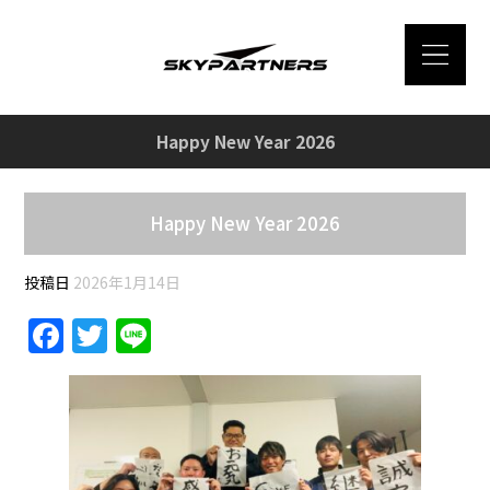
Happy New Year 2026
Happy New Year 2026
投稿日
2026年1月14日
F
T
Li
a
w
n
c
itt
e
e
er
b