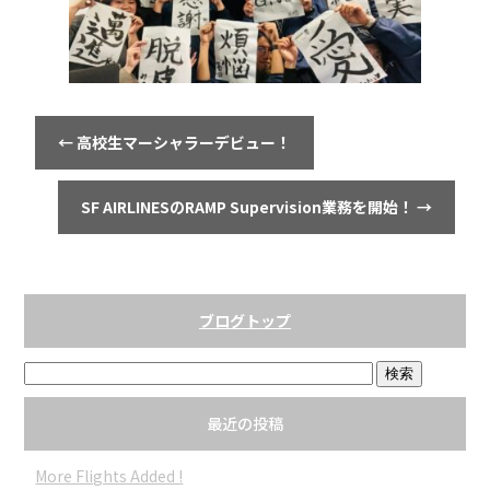
o
o
k
←
高校生マーシャラーデビュー！
SF AIRLINESのRAMP Supervision業務を開始！
→
ブログトップ
最近の投稿
More Flights Added !